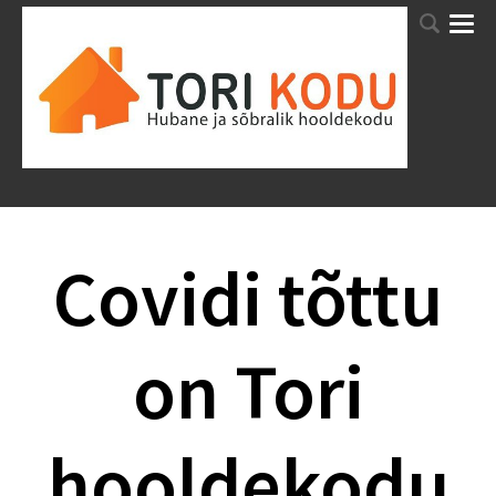
TORI HOOLDEKODU HOOLEKANDETEENUSED VANADEKODU HOOLDEKODU
VANURITELE
Covidi tõttu
on Tori
hooldekodu