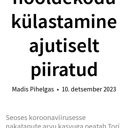
külastamine
ajutiselt
piiratud
Madis Pihelgas
•
10. detsember 2023
Seoses koroonaviirusesse
nakatanute arvu kasvuga peatab Tori