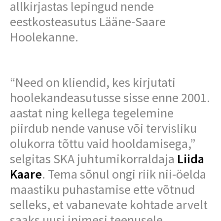
allkirjastas lepingud nende
eestkosteasutus Lääne-Saare
Hoolekanne.
“Need on kliendid, kes kirjutati
hoolekandeasutusse sisse enne 2001.
aastat ning kellega tegelemine
piirdub nende vanuse või tervisliku
olukorra tõttu vaid hooldamisega,”
selgitas SKA juhtumikorraldaja
Liida
Kaare
. Tema sõnul ongi riik nii-öelda
maastiku puhastamise ette võtnud
selleks, et vabanevate kohtade arvelt
saaks uusi inimesi teenusele