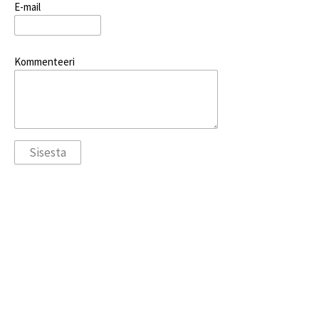
E-mail
Kommenteeri
Eakale Inimesele Hooldekodu - Hoolekandeasutus - Hoolekandeteenus -
Tori Kodu Üldpäevaringne Hooldus - Hooldusteenuse Uudised -
Hoolekandeteenused - Vanadekodu - Hubane ja soodne Hooldekodu on
aidanud paljusid vanureid ja pakkunu
Hooldeteenuseid