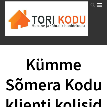
TORI HOOLDEKODU HOOLEKANDETEENUSED VANADEKODU HOOLDEKODU
VANURITELE
Kümme
Sõmera Kodu
klienti kolisid