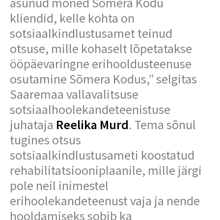
asunud mõned Sõmera Kodu
kliendid, kelle kohta on
sotsiaalkindlustusamet teinud
otsuse, mille kohaselt lõpetatakse
ööpäevaringne erihooldusteenuse
osutamine Sõmera Kodus,” selgitas
Saaremaa vallavalitsuse
sotsiaalhoolekandeteenistuse
juhataja
Reelika Murd
. Tema sõnul
tugines otsus
sotsiaalkindlustusameti koostatud
rehabilitatsiooniplaanile, mille järgi
pole neil inimestel
erihoolekandeteenust vaja ja nende
hooldamiseks sobib ka