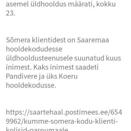
asemel üldhooldus määrati, kokku
23.
Sõmera klientidest on Saaremaa
hooldekodudesse
üldhooldusteenusele suunatud kuus
inimest. Kaks inimest saadeti
Pandivere ja üks Koeru
hooldekodusse.
https://saartehaal.postimees.ee/654
9962/kumme-somera-kodu-klienti-
kolisid-parnumaale