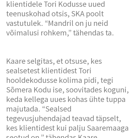
klientidele Tori Kodusse uued
teenuskohad otsis, SKA poolt
vastutulek. “Mandril on ju neid
võimalusi rohkem,” tähendas ta.
Kaare selgitas, et otsuse, kes
sealsetest klientidest Tori
hooldekodusse kolima pidi, tegi
Sõmera Kodu ise, soovitades koguni,
keda kellega uues kohas ühte tuppa
majutada. “Sealsed
tegevusjuhendajad teavad täpselt,
kes klientidest kui palju Saaremaaga
seotud on,” tähendas Kaare.